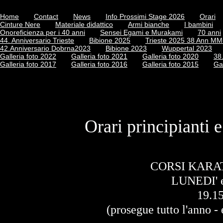
Home
Contact
News
Info Prossimi Stage 2026
Orari
Cinture Nere
Materiale didattico
Armi bianche
I bambini
Onoreficienza per i 40 anni
Sensei Egami e Murakami
70 anni
44. Anniversario Trieste
Bibione 2025
Trieste 2025 38 Ann M
42.Anniversario Dobrna2023
Bibione 2023
Wuppertal 2023
Galleria foto 2022
Galleria foto 2021
Galleria foto 2020
38
Galleria foto 2017
Galleria foto 2016
Galleria foto 2015
Ga
Orari principianti 
CORSI KARA
LUNEDI' 
19.1
(prosegue tutto l'anno -