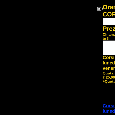
Ora
COR
Prez
Chiama
te !!
Corsi 
luned
vener
Quota 
€ 25,00
+Quota
Corso
luned