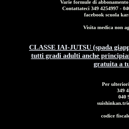
Varie formule di abbonamento so
Contattateci 349 4254997 - 04
facebook scuola kara
Visita medica non ag
CLASSE IAI-JUTSU (spada gia
tutti gradi adulti anche principia
gratuita a tu
Per ulterior
349 
040 
suishinkan.tr
codice fisca