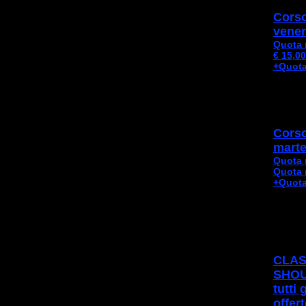
Corso
vener
Quota 
€ 15,00
+Quota
Corso
marte
Quota 
Quota 
+Quota
CLAS
SHOU
tutti 
offert